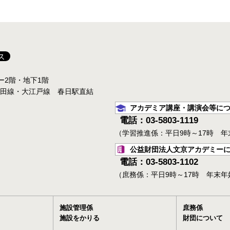
ス
ター2階・地下1階
三田線・大江戸線 春日駅直結
アカデミア講座・講演会等に
電話：03-5803-1119
（学習推進係：平日9時～17時 
公益財団法人文京アカデミー
電話：03-5803-1102
（庶務係：平日9時～17時 年末
施設管理係
庶務係
施設をかりる
財団について