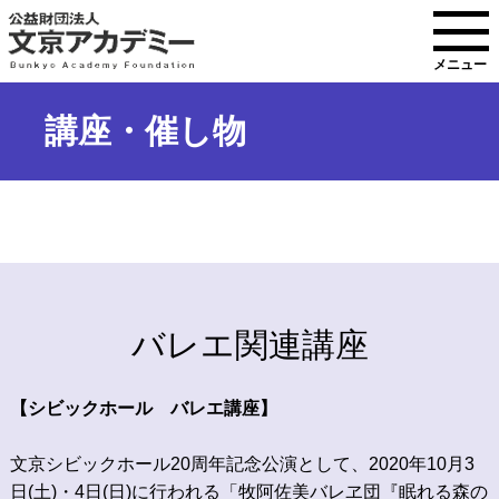
メニュー
講座・催し物
バレエ関連講座
【シビックホール バレエ講座】
文京シビックホール
20
周年記念公演として、
2020
年
10
月
3
日
(
土
)
・
4
日
(
日
)
に行われる「牧阿佐美バレヱ団『眠れる森の