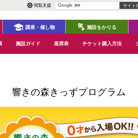
閲覧支援
講座・催し物
施設をかりる
演
施設ガイド
座席表
チケット購入方法
響きの森きっずプログラム