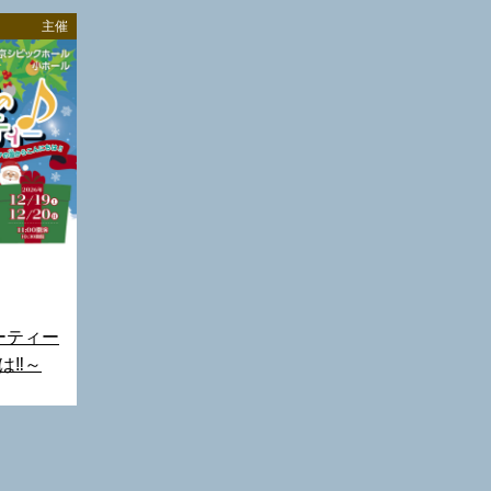
主催
ーティー
は‼～