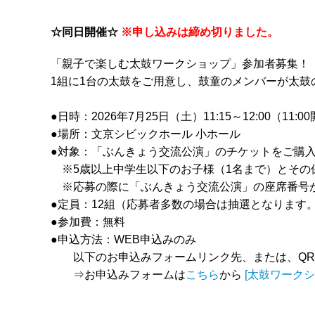
☆同日開催☆
※申し込みは締め切りました。
「親子で楽しむ太鼓ワークショップ」参加者募集！
1組に1台の太鼓をご用意し、鼓童のメンバーが太鼓
●日時：2026年7月25日（土）11:15～12:00（11:0
●場所：文京シビックホール 小ホール
●対象：「ぶんきょう交流公演」のチケットをご購
※5歳以上中学生以下のお子様（1名まで）とその
※応募の際に「ぶんきょう交流公演」の座席番号
●定員：12組（応募者多数の場合は抽選となります
●参加費：無料
●申込方法：WEB申込みのみ
以下のお申込みフォームリンク先、または、QR
⇒お申込みフォームは
こちら
から
[太鼓ワーク