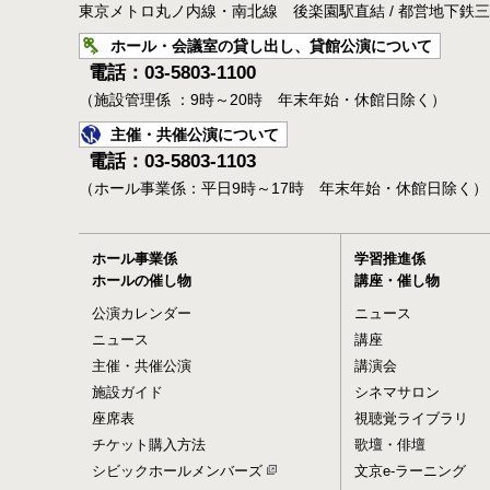
東京メトロ丸ノ内線・南北線 後楽園駅直結 / 都営地下鉄
ホール・会議室の貸し出し、貸館公演について
電話：03-5803-1100
（施設管理係 ：9時～20時 年末年始・休館日除く）
主催・共催公演について
電話：03-5803-1103
（ホール事業係：平日9時～17時 年末年始・休館日除く）
ホール事業係
学習推進係
ホールの催し物
講座・催し物
公演カレンダー
ニュース
ニュース
講座
主催・共催公演
講演会
施設ガイド
シネマサロン
座席表
視聴覚ライブラリ
チケット購入方法
歌壇・俳壇
シビックホールメンバーズ
文京e-ラーニング