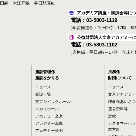
三田線・大江戸線 春日駅直結
アカデミア講座・講演会等に
電話：03-5803-1119
（学習推進係：平日9時～17時 
公益財団法人文京アカデミー
電話：03-5803-1102
（庶務係：平日9時～17時 年末
施設管理係
庶務係
施設をかりる
財団について
ニュース
ニュース
施設一覧
文京アカデミー
文京シビックホール
理事長あいさつ
スカイホール
運営資料等
アカデミー文京
定款
アカデミー湯島
カスタマーハラ
本方針
アカデミー音羽