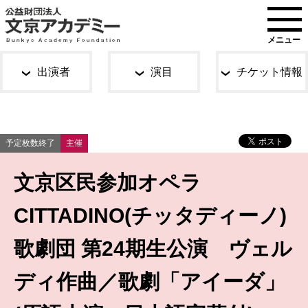
メニュー
出演者
演目
チケット情報
予定枚数終了
主催
文京区民参加オペラ
CITTADINO(チッタディーノ)
歌劇団 第24期生公演 ヴェル
ディ作曲／歌劇「アイーダ」