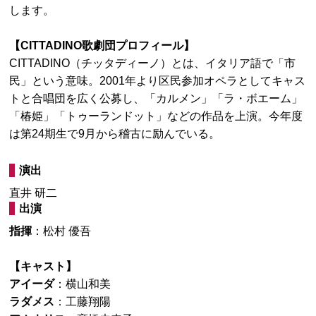
します。
【CITTADINO歌劇団プロフィール】
CITTADINO（チッタディーノ）とは、イタリア語で「市
民」という意味。2001年より区民参加オペラとしてキャス
トと合唱団を広く公募し、「カルメン」「ラ・ボエーム」
「椿姫」「トゥーランドット」などの作品を上演。
今年度
は第24期生で9月から稽古に励んでいる。
演出
直井 研二
出演
指揮
：松村 優吾
【キャスト】
アイーダ
：横山和美
ラダメス
：工藤翔陽