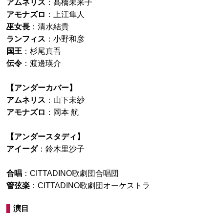
アムネリス
：髙橋未来子
アモナズロ
：上江隼人
巫女長
：清水結貴
ランフィス
：小野和彦
国王
：杉尾真吾
伝令
：渡邊瑛介
【アンダーカバー】
アムネリス
：山下未紗
アモナズロ
：岡本 航
【アンダースタディ】
アイーダ
：鈴木里沙子
合唱
：CITTADINO歌劇団合唱団
管弦楽
：CITTADINO歌劇団オーケストラ
演目