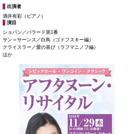
出演者
酒井有彩（ピアノ）
演目
ショパン／バラード第1番
サン＝サーンス／白鳥（ゴドフスキー編）
クライスラー／愛の喜び（ラフマニノフ編）
ほか