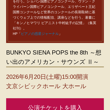
を行う。ショパン国際ピアノコンクール、ヴァン・ク
ライバーン国際ピアノコンクール、エリザベート王妃
国際コンクールなど世界のコンクールの長期取材に基
づくウェブ上での情報配信、講座などを行う。著書に
「キンノヒマワリ ピアニスト中村紘子の記憶」（集英
社刊）。
HP「
ピアノの惑星ジャーナル
」
BUNKYO SIENA POPS the 8th ～想
い出のアメリカン・サウンズ Ⅱ～
2026年6月20日(土曜)15:00開演
文京シビックホール 大ホール
公演チケットを購入