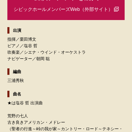
シビックホールメンバーズWeb（外部サイト）
出演
指揮／
栗田博文
ピアノ／
塩谷 哲
吹奏楽／シエナ・ウインド・オーケストラ
ナビゲーター／朝岡 聡
編曲
三浦秀秋
曲名
★は塩谷 哲 出演曲
荒野の七人
古き良きアメリカン・メドレー
（聖者の行進～峠の我が家～カントリー・ロード～テネシー・