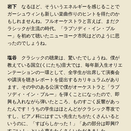
岩下
なるほど、そういうエネルギーを感じることで
ガーシュウィンも新しい楽曲作りのヒントを得たのか
もしれませんね。フルオーケストラと言えば、まだク
ラシックが主流の時代。「ラプソディ・イン・ブル
ー」を初めて聴いたニューヨーク市民はどのように思
ったのでしょうね。
塩谷
クラシックの聴衆は、驚いたでしょうね。僕が
教えている国立(くにたち)音大では、毎年新入生オリエ
ンテーションの一環として、全学生が出席して演奏会
や講演を聴きレポートを提出するカリキュラムがあり
ます。その中のある公演で僕がオーケストラと「ラプ
ソディ・イン・ブルー」を弾くことになったので、即
興も入れながら弾いたところ、ものすごく反響があっ
たんです！うちの学生はほとんどがクラシック専攻で
すし、ピアノ科にはすごい先生たちがたくさんいると
いうのに、「すばらしかった！」「あの部分は即興!?
すごい！」という声をたくさんいただきました。