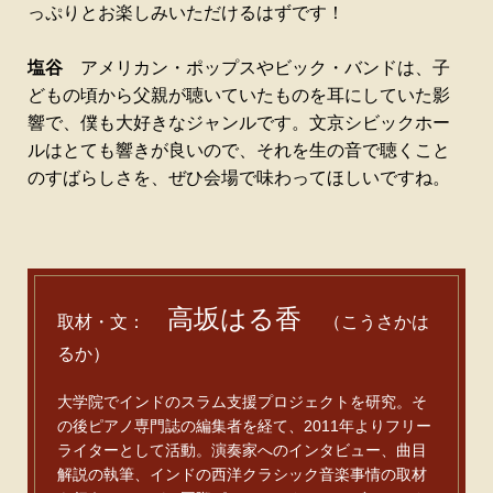
っぷりとお楽しみいただけるはずです！
塩谷
アメリカン・ポップスやビック・バンドは、子
どもの頃から父親が聴いていたものを耳にしていた影
響で、僕も大好きなジャンルです。文京シビックホー
ルはとても響きが良いので、それを生の音で聴くこと
のすばらしさを、ぜひ会場で味わってほしいですね。
高坂はる香
取材・文：
（こうさかは
るか）
大学院でインドのスラム支援プロジェクトを研究。そ
の後ピアノ専門誌の編集者を経て、2011年よりフリー
ライターとして活動。演奏家へのインタビュー、曲目
解説の執筆、インドの西洋クラシック音楽事情の取材