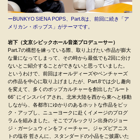
ーBUNKYO SIENA POPS、Part.8は、前回に続き「ア
メリカン・ポップス」がテーマです。
岩下（文京シビックホール音楽プロデューサー）
Part.7の構想を練っている際、取り上げたい作品が膨大
な量になってしまって、その時から最低でも2回に分け
ないとご紹介することができないと思っていました。
というわけで、前回はオールディーズやベンチャーズ
の作品を中心に取り上げましたが、Part.8では少し趣向
を変えて、多くのポップカルチャーを創出した"ルート
66" にインスパイアされ、北米大陸を西から東へと移動
しながら、各都市にゆかりのあるホットな作品をピッ
ク・アップし、ニューヨークに赴くイメージのプログ
ラムを組みました。そこでブルックリン出身のジョー
ジ・ガーシュウィンをフィーチャー。ジャズピアニス
トの塩谷 哲さんに、スタンダードの小品をご披露いた