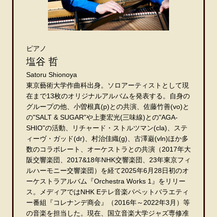
ピアノ
塩谷 哲
Satoru Shionoya
東京藝術大学作曲科出身。ソロアーティストとして現
在まで13枚のオリジナルアルバムを発表する。自身の
グループの他、小曽根真(p)との共演、佐藤竹善(vo)と
の"SALT & SUGAR"や上妻宏光(三味線)との"AGA-
SHIO"の活動、リチャード・ストルツマン(cla)、ステ
ィーヴ・ガッド(dr)、村治佳織(g)、古澤巌(vln)ほか多
数のコラボレート、オーケストラとの共演（2017年大
阪交響楽団、2017&18年NHK交響楽団、23年東京フィ
ルハーモニー交響楽団）を経て2025年6月28日初のオ
ーケストラアルバム『Orchestra Works 1』をリリー
ス。メディアではNHK Eテレ音楽パペットバラエティ
ー番組『コレナンデ商会』（2016年～2022年3月）等
の音楽を担当した。現在、国立音楽大学ジャズ専修准