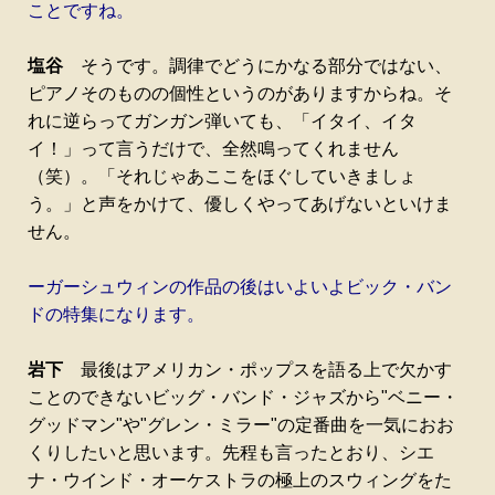
ことですね。
塩谷
そうです。調律でどうにかなる部分ではない、
ピアノそのものの個性というのがありますからね。そ
れに逆らってガンガン弾いても、「イタイ、イタ
イ！」って言うだけで、全然鳴ってくれません
（笑）。「それじゃあここをほぐしていきましょ
う。」と声をかけて、優しくやってあげないといけま
せん。
ーガーシュウィンの作品の後はいよいよビック・バン
ドの特集になります。
岩下
最後はアメリカン・ポップスを語る上で欠かす
ことのできないビッグ・バンド・ジャズから"ベニー・
グッドマン"や"グレン・ミラー"の定番曲を一気におお
くりしたいと思います。先程も言ったとおり、シエ
ナ・ウインド・オーケストラの極上のスウィングをた