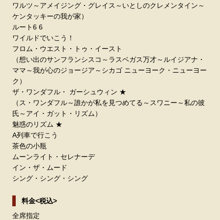
ワルツ～アメイジング・グレイス～いとしのクレメンタイン～
ケンタッキーの我が家）
ルート6 6
ワイルドでいこう！
フロム・ウエスト・トゥ・イースト
（想い出のサンフランシスコ～ラスベガス万才～ルイジアナ・
ママ～我が心のジョージア～シカゴ ニューヨーク・ニューヨー
ク）
ザ・ワンダフル・ ガーシュウィン ★
（ス・ワンダフル～誰かが私を見つめてる～スワニー～私の彼
氏～アイ・ガット・リズム）
魅惑のリズム ★
A列車で行こう
茶色の小瓶
ムーンライト・セレナーデ
イン・ザ・ムード
シング・シング・シング
料金<税込>
全席指定