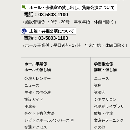
ホール・会議室の貸し出し、貸館公演について
電話：03-5803-1100
（施設管理係 ：9時～20時 年末年始・休館日除く）
主催・共催公演について
電話：03-5803-1103
（ホール事業係：平日9時～17時 年末年始・休館日除く）
ホール事業係
学習推進係
ホールの催し物
講座・催し物
公演カレンダー
ニュース
ニュース
講座
主催・共催公演
講演会
施設ガイド
シネマサロン
座席表
視聴覚ライブラリ
チケット購入方法
歌壇・俳壇
シビックホールメンバーズ
文京e-ラーニング
交通アクセス
その他