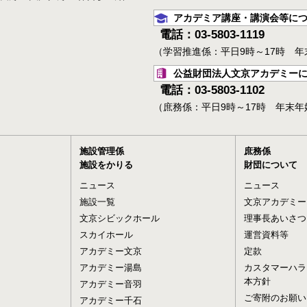
アカデミア講座・講演会等に
電話：03-5803-1119
（学習推進係：平日9時～17時 
公益財団法人文京アカデミー
電話：03-5803-1102
（庶務係：平日9時～17時 年末
施設管理係
庶務係
施設をかりる
財団について
ニュース
ニュース
施設一覧
文京アカデミー
文京シビックホール
理事長あいさつ
スカイホール
運営資料等
アカデミー文京
定款
アカデミー湯島
カスタマーハラ
本方針
アカデミー音羽
ご寄附のお願い
アカデミー千石