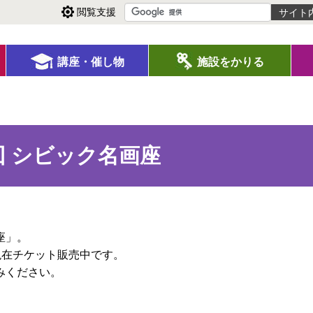
閲覧支援
講座・催し物
施設をかりる
 シビック名画座
座」。
。現在チケット販売中です。
みください。