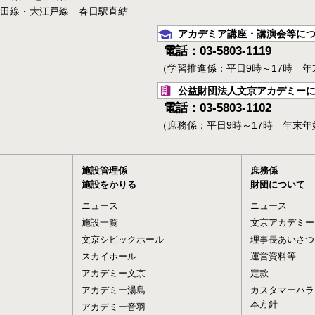
三田線・大江戸線 春日駅直結
アカデミア講座・講演会等に
電話：03-5803-1119
（学習推進係：平日9時～17時 
公益財団法人文京アカデミー
電話：03-5803-1102
（庶務係：平日9時～17時 年末
施設管理係
庶務係
施設をかりる
財団について
ニュース
ニュース
施設一覧
文京アカデミー
文京シビックホール
理事長あいさつ
スカイホール
運営資料等
アカデミー文京
定款
アカデミー湯島
カスタマーハラ
本方針
アカデミー音羽