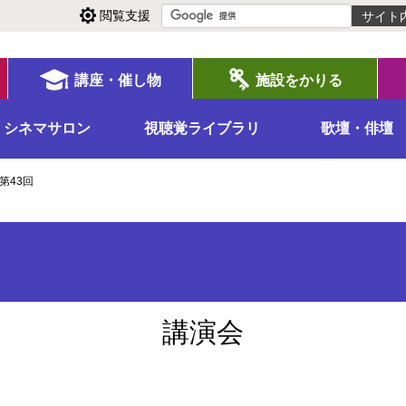
閲覧支援
講座・催し物
施設をかりる
シネマサロン
視聴覚ライブラリ
歌壇・俳壇
第43回
講演会