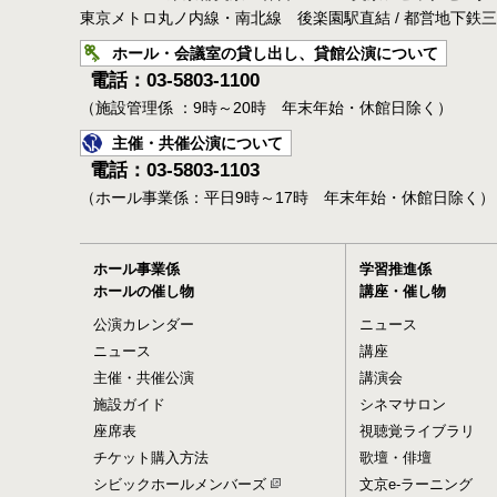
東京メトロ丸ノ内線・南北線 後楽園駅直結 / 都営地下鉄
ホール・会議室の貸し出し、貸館公演について
電話：03-5803-1100
（施設管理係 ：9時～20時 年末年始・休館日除く）
主催・共催公演について
電話：03-5803-1103
（ホール事業係：平日9時～17時 年末年始・休館日除く）
ホール事業係
学習推進係
ホールの催し物
講座・催し物
公演カレンダー
ニュース
ニュース
講座
主催・共催公演
講演会
施設ガイド
シネマサロン
座席表
視聴覚ライブラリ
チケット購入方法
歌壇・俳壇
シビックホールメンバーズ
文京e-ラーニング